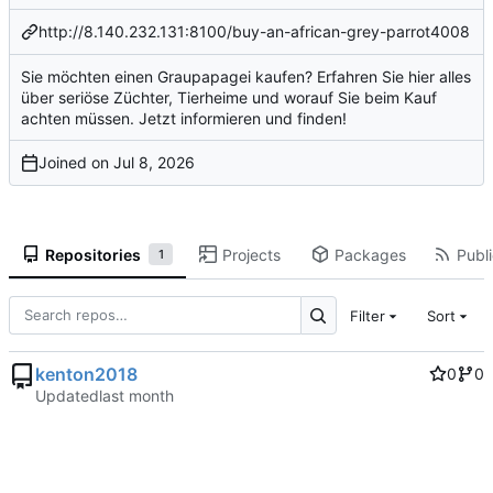
http://8.140.232.131:8100/buy-an-african-grey-parrot4008
Sie möchten einen Graupapagei kaufen? Erfahren Sie hier alles
über seriöse Züchter, Tierheime und worauf Sie beim Kauf
achten müssen. Jetzt informieren und finden!
Joined on
Repositories
Projects
Packages
Publi
1
Filter
Sort
kenton2018
0
0
Updated